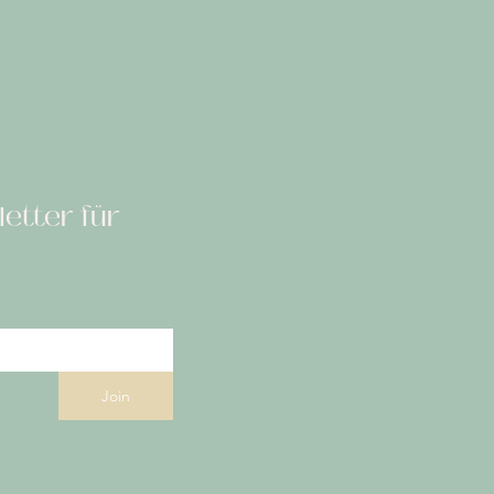
e
etter für
agen.
*
Join